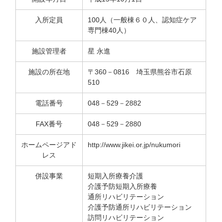
入所定員
100人（一般棟６０人、認知症ケア
専門棟40人）
施設管理者
星 永進
施設の所在地
〒360－0816 埼玉県熊谷市石原
510
電話番号
048－529－2882
FAX番号
048－529－2880
ホームページアド
http://www.jikei.or.jp/nukumori
レス
併設事業
短期入所療養介護
介護予防短期入所療養
通所リハビリテーション
介護予防通所リハビリテーション
訪問リハビリテーション