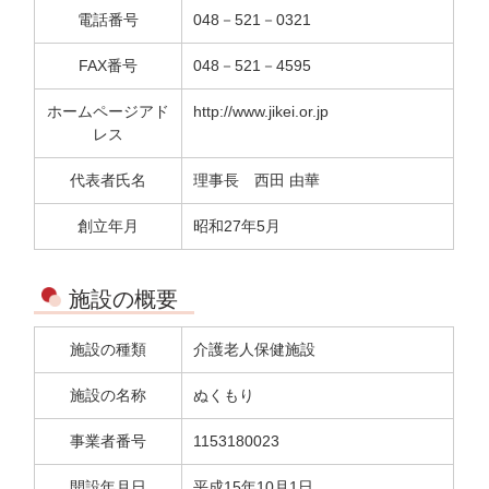
電話番号
048－521－0321
FAX番号
048－521－4595
ホームページアド
http://www.jikei.or.jp
レス
代表者氏名
理事長 西田 由華
創立年月
昭和27年5月
施設の概要
施設の種類
介護老人保健施設
施設の名称
ぬくもり
事業者番号
1153180023
開設年月日
平成15年10月1日