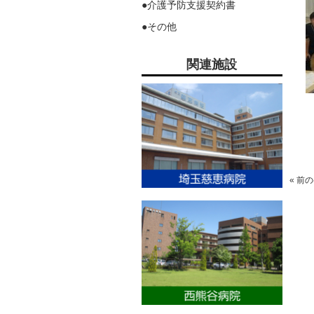
●介護予防支援契約書
●その他
関連施設
« 前