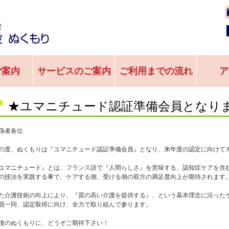
ご案内
サービスのご案内
ご利用までの流れ
ア
★ユマニチュード認証準備会員となり
係者各位
の度、ぬくもりは『ユマニチュード認証準備会員』となり、来年度の認定に向けて
ユマニチュード』とは、フランス語で『人間らしさ』を意味する、認知症ケアを含
の技法を実践する事で、ケアする側、受ける側の双方の満足度向上が期待されます
た介護技術の向上により、『質の高い介護を提供する』、という基本理念に沿った
員一同、認定取得に向け、全力で取り組んで参ります。
後のぬくもりに、どうぞご期待下さい！