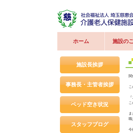
ホーム
施設の
施設長挨拶
関
事務長・主管者挨拶
こ
『
こ
ベッド空き状況
ま
職
スタッフブログ
今